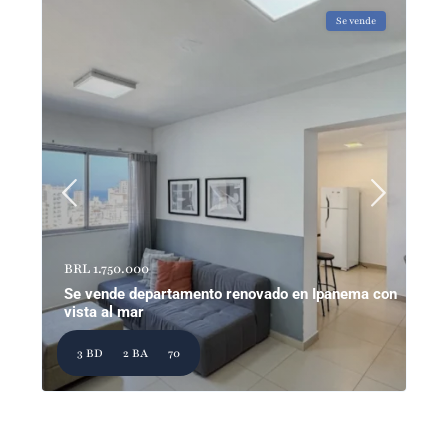
Se vende
BRL 1.750.000
Se vende departamento renovado en Ipanema con
vista al mar
3 BD
2 BA
70