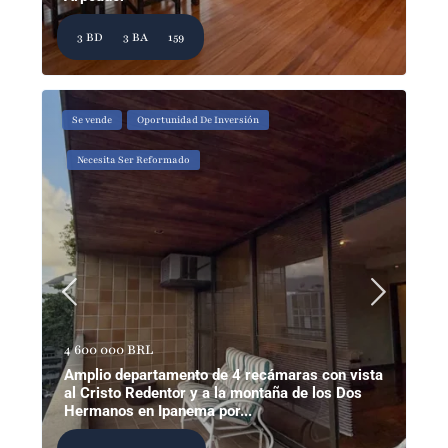
3 BD
3 BA
159
Se vende
Oportunidad De Inversión
Necesita Ser Reformado
4 600 000 BRL
Amplio departamento de 4 recámaras con vista
al Cristo Redentor y a la montaña de los Dos
Hermanos en Ipanema por...