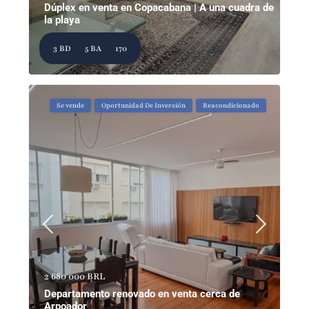
Dúplex en venta en Copacabana | A una cuadra de
la playa
3 BD
5 BA
170
Se vende
Oportunidad De Inversión
Reacondicionado
2 680 000 BRL
Departamento renovado en venta cerca de
Arpoador