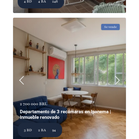
4 BD
4 BA
246
Se vende
2 700 000 BRL
Departamento de 3 recámaras en Ipanema |
Inmueble renovado
3 BD
2 BA
94