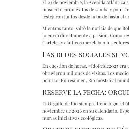
El 23 de noviembre, la Avenida Atlântica 
música tocaron éxitos de samba y pop. Dra
festejaron juntos desde la tarde hasta el 
Mientras tanto, saltó la noticia de que Bo
lo envió directamente a prisión. Como re
Carteles y cánticos mezclaban los colores
Las redes sociales se v
En cuestión de horas, #RioPride2025 era t
obtuvieron millones de visitas. Los medio
político. En resumen, Río mostró al mundo
Reserve la fecha: Orgul
El Orgullo de Río siempre tiene lugar el 
noviembre de 2026
en su calendario. Espe
nuevas iniciativas ecológicas.