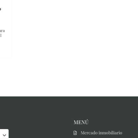
o
ara
l
MENÚ
Mercado inmobiliario