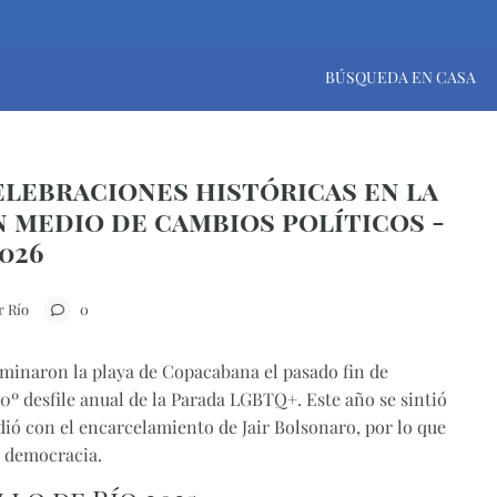
BÚSQUEDA EN CASA
elebraciones históricas en la
n medio de cambios políticos -
026
r Río
0
uminaron la playa de Copacabana el pasado fin de
0º desfile anual de la Parada LGBTQ+. Este año se sintió
idió con el encarcelamiento de Jair Bolsonaro, por lo que
a democracia.