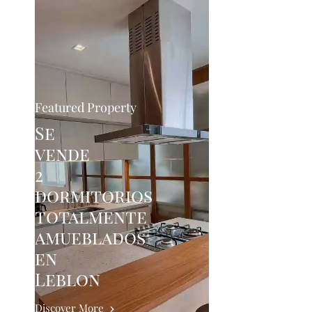
Featured Property
Se
vende
2
dormitorios
totalmente
amueblados
en
Leblon
Discover More