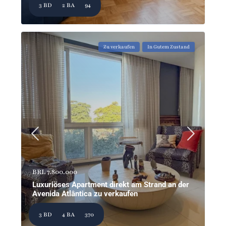
3 BD
2 BA
94
Zu verkaufen
In Gutem Zustand
BRL 7.800.000
Luxuriöses Apartment direkt am Strand an der
Avenida Atlântica zu verkaufen
3 BD
4 BA
370