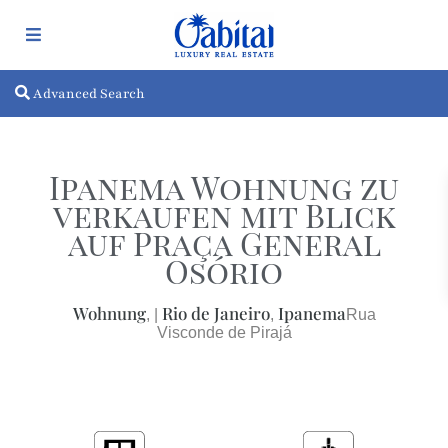
Advanced Search
Ipanema Wohnung zu
verkaufen mit Blick
auf Praça General
Osório
Wohnung
Rio de Janeiro
Ipanema
, |
,
Rua
Visconde de Pirajá