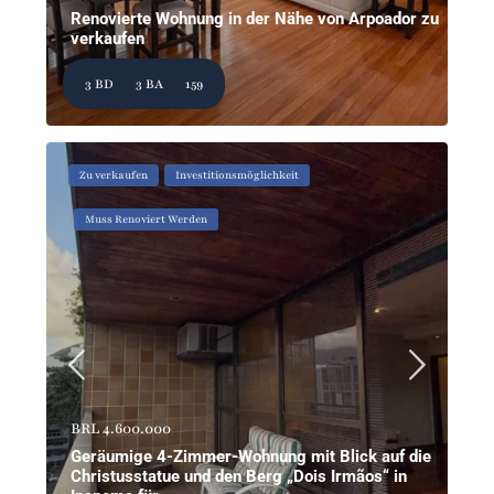
Renovierte Wohnung in der Nähe von Arpoador zu
verkaufen
3 BD
3 BA
159
Zu verkaufen
Investitionsmöglichkeit
Muss Renoviert Werden
BRL 4.600.000
Geräumige 4-Zimmer-Wohnung mit Blick auf die
Christusstatue und den Berg „Dois Irmãos“ in