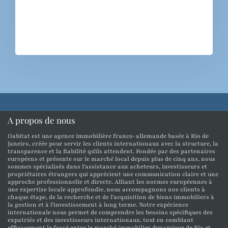
A propos de nous
Oabitat est une agence immobilière franco-allemande basée à Rio de
Janeiro, créée pour servir les clients internationaux avec la structure, la
transparence et la fiabilité qu'ils attendent. Fondée par des partenaires
européens et présente sur le marché local depuis plus de cinq ans, nous
sommes spécialisés dans l'assistance aux acheteurs, investisseurs et
propriétaires étrangers qui apprécient une communication claire et une
approche professionnelle et directe. Alliant les normes européennes à
une expertise locale approfondie, nous accompagnons nos clients à
chaque étape, de la recherche et de l'acquisition de biens immobiliers à
la gestion et à l'investissement à long terme. Notre expérience
internationale nous permet de comprendre les besoins spécifiques des
expatriés et des investisseurs internationaux, tout en comblant
efficacement le fossé entre le marché immobilier dynamique de Rio et