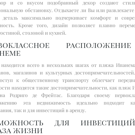
изор и со вкусом подобранный декор создают стил
ональную обстановку. Отдыхаете ли Вы или развлекаете 
 деталь максимально подчеркивает комфорт и совр
тность. Кроме того, дизайн позволяет плавно перем
остиной, столовой и кухней.
рвоклассное расположени
неме
 находится всего в нескольких шагах от пляжа Ипанема
анов, магазинов и культурных достопримечательностей
доступ к общественному транспорту облегчает передв
ости находятся такие достопримечательности, как пляж 
на Родриго де Фрейтас. Благодаря своему первокл
ложению эта недвижимость идеально подходит к
ния, так и для инвестиций в аренду.
зможность для инвестици
аза жизни