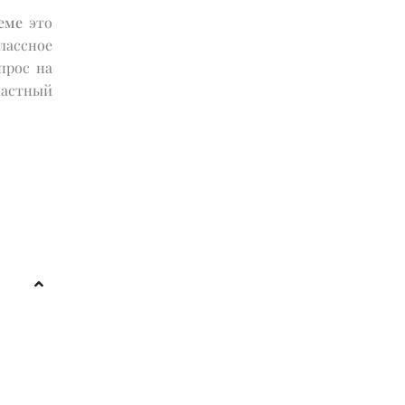
еме
это
лассное
прос на
частный