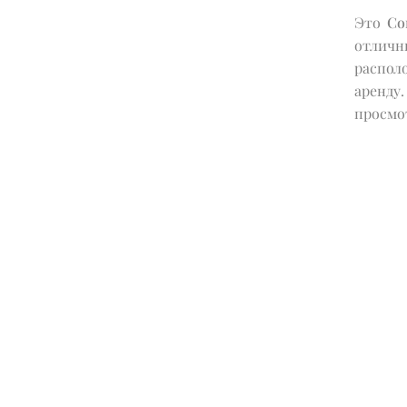
Это
Со
отличн
распол
аренду
просмо