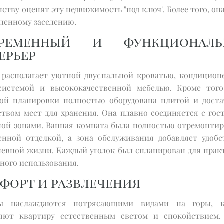
ству оценят эту недвижимость "под ключ". Более того, он
дленному заселению.
временный и функциональ
ерьер
 располагает уютной двуспальной кроватью, кондицион
системой и высококачественной мебелью. Кроме того
ой планировки полностью оборудована плитой и дост
ством мест для хранения. Она плавно соединяется с гос
ной зонами. Ванная комната была полностью отремонтир
енной отделкой, а зона обслуживания добавляет удобс
невной жизни. Каждый уголок был спланирован для прак
ьного использования.
форт и развлечения
ы наслаждаются потрясающими видами на горы, к
яют квартиру естественным светом и спокойствием