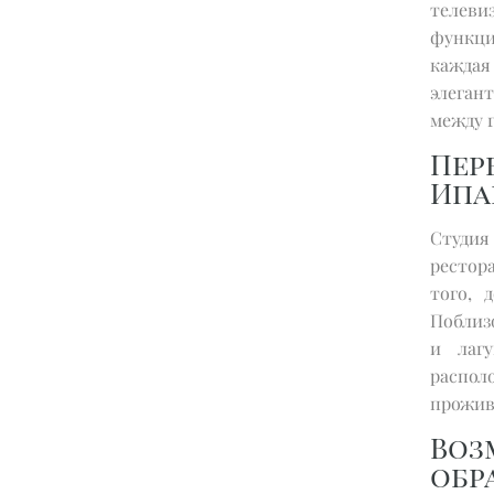
телев
функци
каждая
элеган
между г
Пе
Ипа
Студия
рестор
того, 
Поблиз
и лагу
распо
прожива
Во
обр