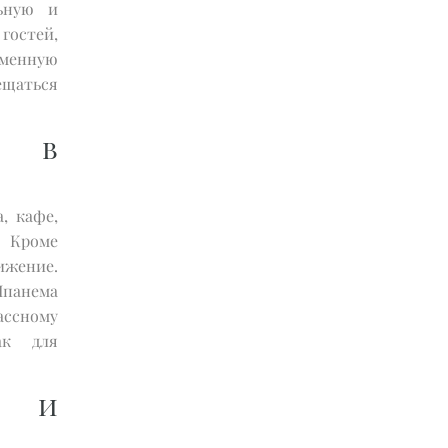
ьную и
гостей,
еменную
ещаться
е в
, кафе,
. Кроме
ижение.
Ипанема
ассному
ак для
й и