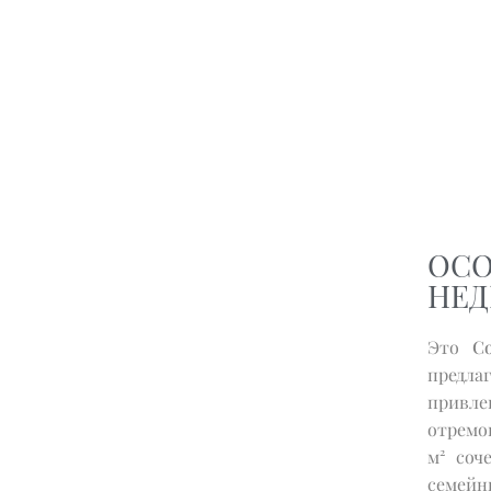
ОСО
НЕ
Это
С
предл
привл
отремо
м² соч
семейн