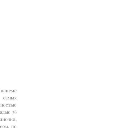
Ипанеме
 самых
ностью
адью 36
иночки,
сом, по