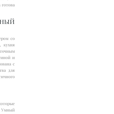
а готова
ный
ером со
, кухня
аточным
тиной и
ована с
тва для
тичного
оторые
. Умный