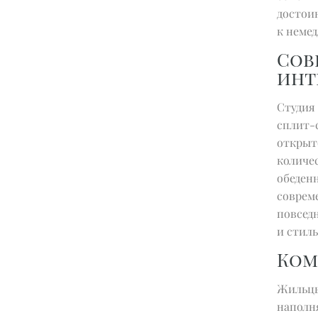
достоин
к неме
Со
инт
Студия
сплит-
открыт
количе
обеден
соврем
повсед
и стил
Ком
Жильц
наполн