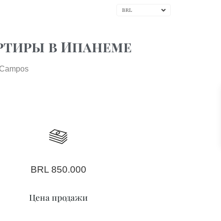
consultant@oabitat.com | Валюта
BRL
У
БЛОГ
КОНТАКТ
МЕНЮ
ЯЗЫК
ртиры в Ипанеме
e Campos
BRL 850.000
Цена продажи