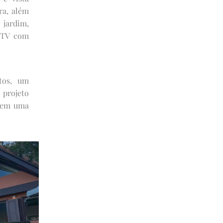
ra, além
 jardim,
/TV com
tos, um
 projeto
a em uma