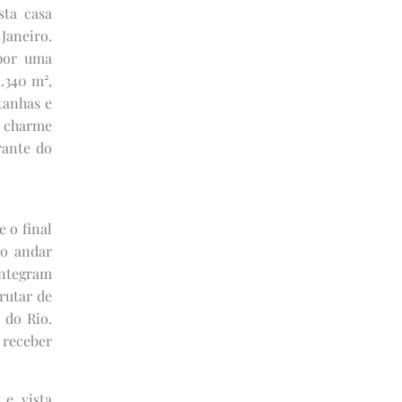
sta casa
aneiro.
 por uma
.340 m²,
tanhas e
a charme
rante do
 o final
ro andar
integram
rutar de
 do Rio.
 receber
 e vista