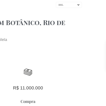
consultant@oabitat.com | Moeda
BRL
BLOG
CONTATO
MENU
LÍNGUA
m Botânico, Rio de
ilela
R$ 11.000.000
Compra