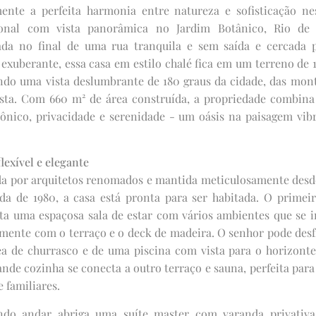
ente a perfeita harmonia entre natureza e sofisticação ne
ional com vista panorâmica no Jardim Botânico, Rio de J
ada no final de uma rua tranquila e sem saída e cercada
a exuberante, essa casa em estilo chalé fica em um terreno de 1
ndo uma vista deslumbrante de 180 graus da cidade, das mon
esta. Com 660 m² de área construída, a propriedade combin
tônico, privacidade e serenidade - um oásis na paisagem vib
lexível e elegante
da por arquitetos renomados e mantida meticulosamente desde
da de 1980, a casa está pronta para ser habitada. O primei
ta uma espaçosa sala de estar com vários ambientes que se 
amente com o terraço e o deck de madeira. O senhor pode desf
a de churrasco e de uma piscina com vista para o horizonte
nde cozinha se conecta a outro terraço e sauna, perfeita para
 familiares.
do andar abriga uma suíte master com varanda privativa