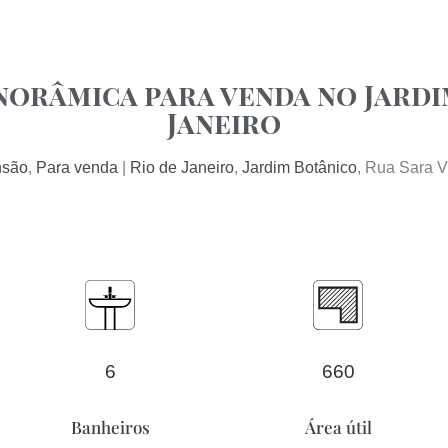
IMOVEIS
norâmica para venda no Jardi
Janeiro
são
, 
Para venda
 | 
Rio de Janeiro
, 
Jardim Botânico
, Rua Sara V
6
660
Banheiros
Área útil