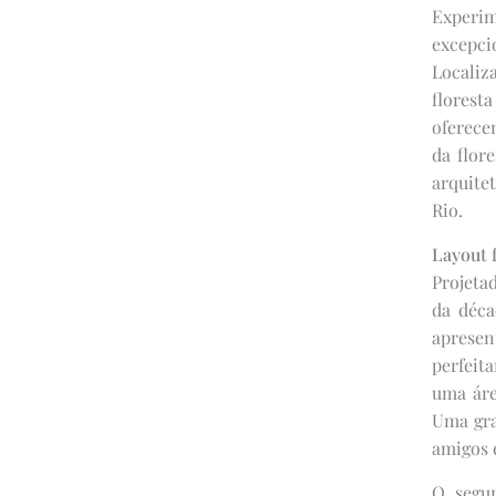
Experim
excepc
Localiz
florest
oferece
da flor
arquite
Rio.
Layout f
Projeta
da déca
apresen
perfeit
uma áre
Uma gra
amigos e
O segun