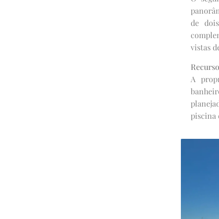
panorâm
de dois
comple
vistas 
Recurso
A prop
banheir
planeja
piscina 