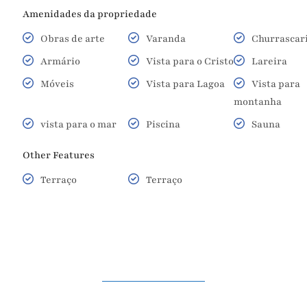
Amenidades da propriedade
Obras de arte
Varanda
Churrascar
Armário
Vista para o Cristo
Lareira
Móveis
Vista para Lagoa
Vista para
montanha
vista para o mar
Piscina
Sauna
Other Features
Terraço
Terraço