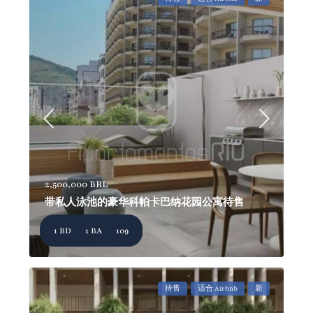
2,500,000 BRL
带私人泳池的豪华科帕卡巴纳花园公寓待售
1 BD
1 BA
109
待售
适合 Airbnb
新