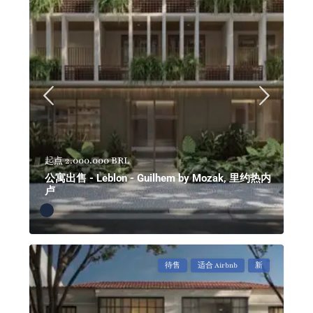
2.000.000 BRL
起点
公寓出售 - Leblon - Guilhem by Mozak, 里约热内
卢
待售
适合 Airbnb
新