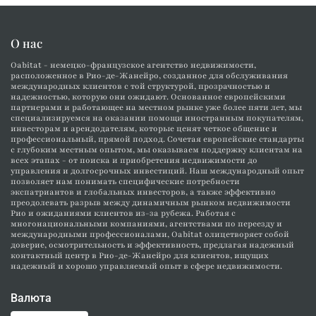
О нас
Oabitat - немецко-французское агентство недвижимости,
расположенное в Рио-де-Жанейро, созданное для обслуживания
международных клиентов с той структурой, прозрачностью и
надежностью, которую они ожидают. Основанное европейскими
партнерами и работающее на местном рынке уже более пяти лет, мы
специализируемся на оказании помощи иностранным покупателям,
инвесторам и арендодателям, которые ценят четкое общение и
профессиональный, прямой подход. Сочетая европейские стандарты
с глубоким местным опытом, мы оказываем поддержку клиентам на
всех этапах - от поиска и приобретения недвижимости до
управления и долгосрочных инвестиций. Наш международный опыт
позволяет нам понимать специфические потребности
экспатриантов и глобальных инвесторов, а также эффективно
преодолевать разрыв между динамичным рынком недвижимости
Рио и ожиданиями клиентов из-за рубежа. Работая с
многонациональными компаниями, агентствами по переезду и
международными профессионалами, Oabitat олицетворяет собой
доверие, осмотрительность и эффективность, предлагая надежный
контактный центр в Рио-де-Жанейро для клиентов, ищущих
надежный и хорошо управляемый опыт в сфере недвижимости.
Валюта