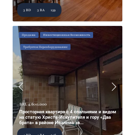
3 BD
3 BA
159
Продажа
Инвестиционная Возможность
Требуется Переоборудование
BRL 4.600.000
Просторная квартира с 4 спальнями и видом
на статую Христа-Искупителя и гору «Два
брата» в районе Ипанема за...
4 BD
4 BA
246