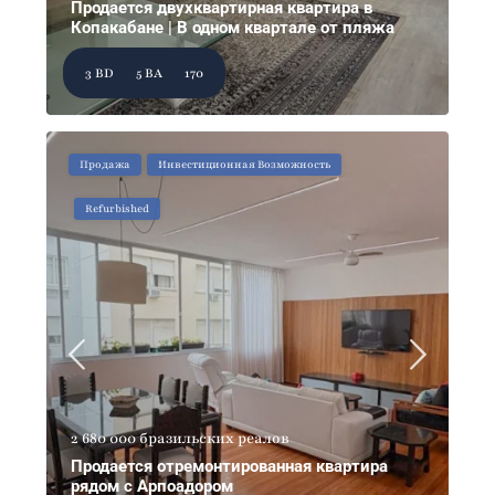
Продается двухквартирная квартира в
Копакабане | В одном квартале от пляжа
3 BD
5 BA
170
Продажа
Инвестиционная Возможность
Refurbished
2 680 000 бразильских реалов
Продается отремонтированная квартира
рядом с Арпоадором