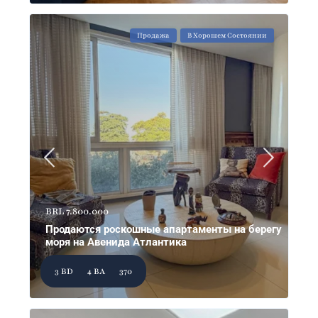
Продажа
В Хорошем Состоянии
BRL 7.800.000
Продаются роскошные апартаменты на берегу
моря на Авенида Атлантика
3 BD
4 BA
370